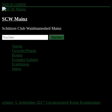
Skip to content
SCW Mainz
Schützen Club Waidmannsheil Mainz
Suchen
Verein
Gewehr/Pistole
Bogen
Kontakt/Anfahrt
Ergebnisse
Intern
7. Maulwurfturnier beim BSC
Oppenheim
schmsv
3. September 2017
Uncategorized
Keine Kommentare
Der SC Waidmannsheil Mainz wurde beim diesjährigen