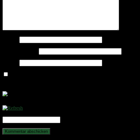
Name
*
E-Mail-Adresse
*
Website
Name, E-Mail-Adresse und Website in diesem Browser für
meinen nächsten Kommentar speichern.
CAPTCHA Code
*