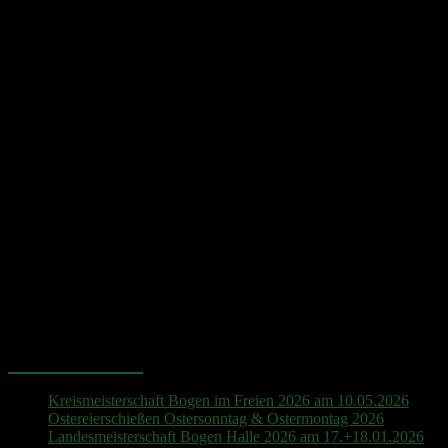
Hinweis
Es sind keine anstehenden Veranstaltungen vorhanden.
Neueste Beiträge
Kreismeisterschaft Bogen im Freien 2026 am 10.05.2026
Ostereierschießen Ostersonntag & Ostermontag 2026
Landesmeisterschaft Bogen Halle 2026 am 17.+18.01.2026