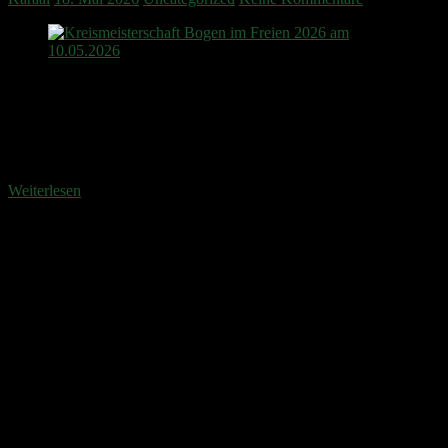
Das Petrus ein Liebhaber der Bogenkunst ist wurde spätestens am
10. Mai klar, als er uns zur Kreismeisterschaft herrlichen
Sonnenschein spendierte. War bis kurz vorher noch Regen und
Gewitter prophezeit, verwöhnte die Teilnehmer eine angenehme
Sonnenwärme. Das lockte 32 Teilnehmer
Weiterlesen
Anstehende Veranstaltungen