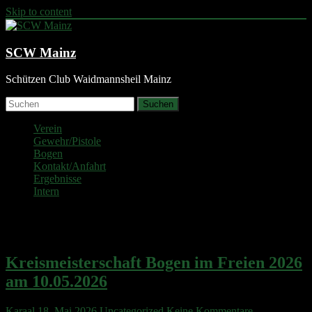
Skip to content
SCW Mainz
Schützen Club Waidmannsheil Mainz
Suchen
Verein
Gewehr/Pistole
Bogen
Kontakt/Anfahrt
Ergebnisse
Intern
Monat:
Mai 2026
Kreismeisterschaft Bogen im Freien 2026
am 10.05.2026
Karaal
18. Mai 2026
Uncategorized
Keine Kommentare