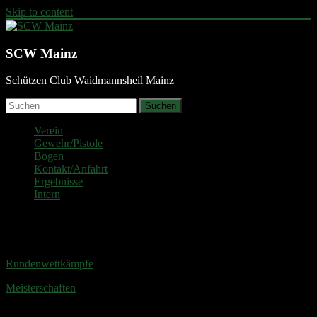
Skip to content
SCW Mainz
Schützen Club Waidmannsheil Mainz
Suchen
Verein
Gewehr/Pistole
Bogen
Kontakt/Anfahrt
Ergebnisse
Intern
Ergebnisse
Rundenwettkämpfe
Meisterschaften