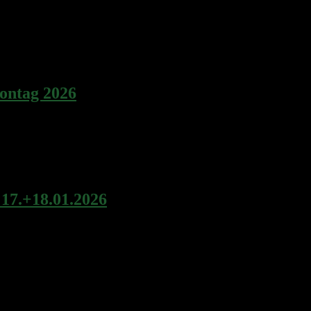
Mai klar, als er uns zur Kreismeisterschaft herrlichen Sonnenschein s
 32 Teilnehmer
ontag 2026
schießen für Groß und Klein statt.
17.+18.01.2026
h Haßloch. Vom SC Waidmannsheil hatten sich 6 Schützen für die Meiste
pound MasterAlexis