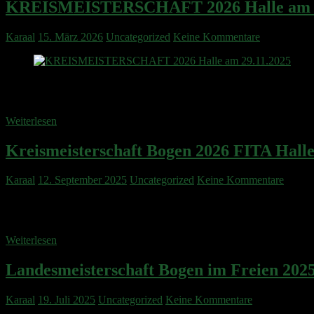
KREISMEISTERSCHAFT 2026 Halle am 2
Karaal
15. März 2026
Uncategorized
Keine Kommentare
59 Schützen aus dem Kreis 2500 trafen sich am Samstag, den 29.11.2
beginnen. In 8 von 24 Disziplinen konnte sich unser Verein auf
Weiterlesen
Kreismeisterschaft Bogen 2026 FITA Hall
Karaal
12. September 2025
Uncategorized
Keine Kommentare
findet hier die Ausschreibung zur Kreismeisterschaft 2026 im Bogen
werden rechtzeitig sobald die Einteilung steht darüber Informiert wer 
Weiterlesen
Landesmeisterschaft Bogen im Freien 2025
Karaal
19. Juli 2025
Uncategorized
Keine Kommentare