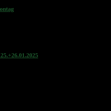
ontag
schießen für Groß und Klein statt.
25.+26.01.2025
ch Idar-Oberstein. Der SV1858 Idar-Oberstein hieß seine Gäste herzli
alifiziert und traten