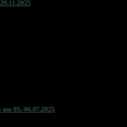
9.11.2025
025, um die Kreismeister-Ränge in der diesjährigen Hallensaison 202
e
schießen. Wichtige Anmerkung:Wegen einer Parallelveranstaltung am Au
wann startet.
 am 05.-06.07.2025