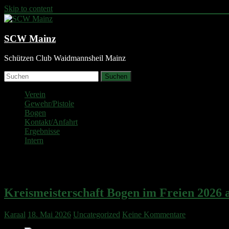
Skip to content
SCW Mainz
Schützen Club Waidmannsheil Mainz
Suchen
Verein
Gewehr/Pistole
Bogen
Kontakt/Anfahrt
Ergebnisse
Intern
Uncategorized
Kreismeisterschaft Bogen im Freien 2026 
Karaal
18. Mai 2026
Uncategorized
Keine Kommentare