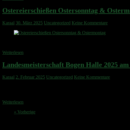
Ostereierschießen Ostersonntag & Osterm
Karaal
30. März 2025
Uncategorized
Keine Kommentare
Ostersonntag und -Montag findet wieder unser allseits beliebtes Oster
Weiterlesen
Landesmeisterschaft Bogen Halle 2025 am 
Karaal
2. Februar 2025
Uncategorized
Keine Kommentare
Am 25.-26. Januar kamen die besten Schützen aus Rheinland-Pfalz na
Vom SC Waidmannsheil hatten sich 7 Schützen für die Meisterschaft qu
Weiterlesen
« Vorherige
Anstehende Veranstaltungen