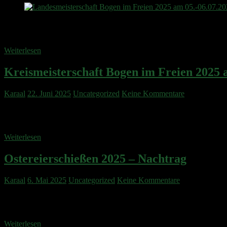
Vom 05.-06.07.2025 waren wir mit 4 Schützen auf der Landesmeistersc
für die 142 qualifizierten Schützen aus allen Landkreisen war. Für das
Weiterlesen
Kreismeisterschaft Bogen im Freien 2025 
Karaal
22. Juni 2025
Uncategorized
Keine Kommentare
Am 18.05.2025 fand die Kreismeisterschaft beim BSC Worms-Pfedders
Waidmannsheil waren 7 Schützen zur Meisterschaft angetreten. Recurv
Weiterlesen
Ostereierschießen 2025 – Nachtrag
Karaal
6. Mai 2025
Uncategorized
Keine Kommentare
Gutes Wetter und noch besser gelaunte Gäste, was will man mehr. Wie
Klein erfreuten sich daran sich im Luftgewehr, Lichtgewehr
Weiterlesen