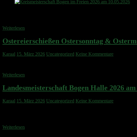
Das Petrus ein Liebhaber der Bogenkunst ist wurde spätestens am 10. 
verwöhnte die Teilnehmer eine angenehme Sonnenwärme. Das lockte
Weiterlesen
Ostereierschießen Ostersonntag & Osterm
Karaal
15. März 2026
Uncategorized
Keine Kommentare
Ostersonntag und -Montag findet wieder unser allseits beliebtes Oster
Weiterlesen
Landesmeisterschaft Bogen Halle 2026 am 
Karaal
15. März 2026
Uncategorized
Keine Kommentare
Am 17.-18. Januar kamen die besten Schützen aus Rheinland-Pfalz nac
Compound DamenJana Klein – 2. Platz mit 568 Ringen (links) Com
Weiterlesen