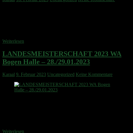
In der Zeit vom 13.11.2022 bis 05.02.2023 fanden in 3
Wettkämpfen die Jugendrunde des PSSB statt. Davon wurde der
erste und der letzt Termin als eigenständige Termine ausgetragen,
während der Mittlere im Rahmen der Kreismeisterschaften 2023
gewertet wurde. Von Anfang an
Weiterlesen
LANDESMEISTERSCHAFT 2023 WA
Bogen Halle – 28./29.01.2023
Karaal
9. Februar 2023
Uncategorized
Keine Kommentare
Landesmeisterschaft Rheinland-Pfalz 2023… wir kamen, sahen und
siegten… zumindest in einigen Disziplinen. Aber Jeder der sich für
eine Landesmeisterschaft qualifiziert, hat schon einiges erreicht und
kann Stolz auf sich sein. In der Mikado-Halle von Idar-Oberstein
fand die diesjährige Landesmeisterschaft im
Weiterlesen