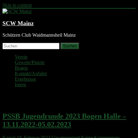
Skip to content
SCW Mainz
Schützen Club Waidmannsheil Mainz
Suchen
Verein
Gewehr/Pistole
Bogen
Kontakt/Anfahrt
Ergebnisse
Intern
Monat:
Februar 2023
PSSB Jugendrunde 2023 Bogen Halle –
13.11.2022-05.02.2023
Karaal
18. Februar 2023
Uncategorized
Keine Kommentare