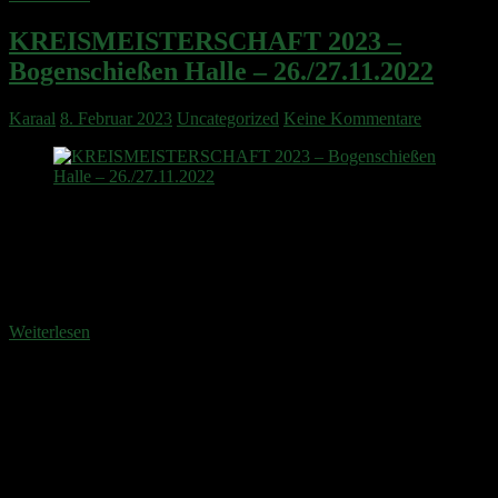
KREISMEISTERSCHAFT 2023 –
Bogenschießen Halle – 26./27.11.2022
Karaal
8. Februar 2023
Uncategorized
Keine Kommentare
Am letzten November-Wochenende in 2022 war der SC
Waidmannsheil Ausrichter der Kreismeisterschaft 2023 –
Bogenschießen Halle, bei der sich 56 Teilnehmer, in 21
Bogenklassen, und zahlreiche Gäste eingefunden haben. Für das
leibliche Wohl gab es eine umfangreiche Auswahl von belegten
Weiterlesen
Anstehende Veranstaltungen