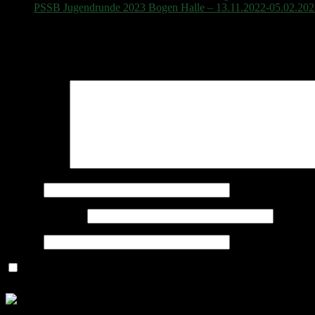
PSSB Jugendrunde 2023 Bogen Halle – 13.11.2022-05.02.20
Schreibe einen Kommentar
Deine E-Mail-Adresse wird nicht veröffentlicht.
Erforderliche Felder 
Kommentar
*
Name
*
E-Mail-Adresse
*
Website
Name, E-Mail-Adresse und Website in diesem Browser für meine