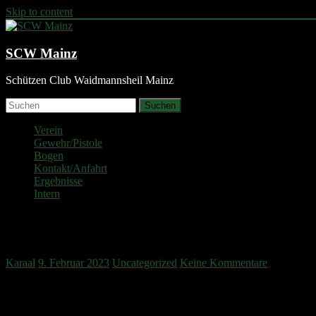
Skip to content
SCW Mainz
Schützen Club Waidmannsheil Mainz
Suchen
Verein
Gewehr/Pistole
Bogen
Kontakt/Anfahrt
Ergebnisse
Intern
LANDESMEISTERSCHAFT 2023 W
Karaal
9. Februar 2023
Uncategorized
Keine Kommentare
Landesmeisterschaft Rheinland-Pfalz 2023… wir kamen, sahen und