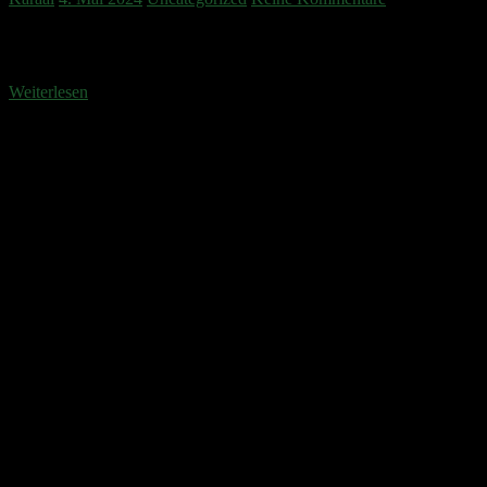
Landesmeisterschaften Zimmerstutzen und Zimmerstutzen Auflage
erfolgreich durchgeführt.
Weiterlesen
Anstehende Veranstaltungen