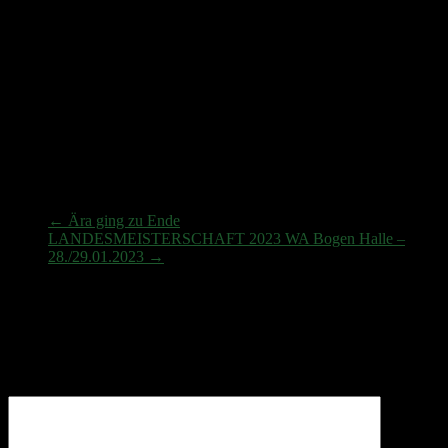
Platz – Tim Weimert, 490 Punkte
Blankbogen Schüler C
Platz – Domenik Karantinas, 420 Punkte
KREISMEISTERSCHAFT 2023 – Bogenschießen Halle –
26./27.11.2022
←
Ära ging zu Ende
LANDESMEISTERSCHAFT 2023 WA Bogen Halle –
28./29.01.2023
→
Schreibe einen Kommentar
Deine E-Mail-Adresse wird nicht veröffentlicht.
Erforderliche
Felder sind mit
*
markiert
Kommentar
*