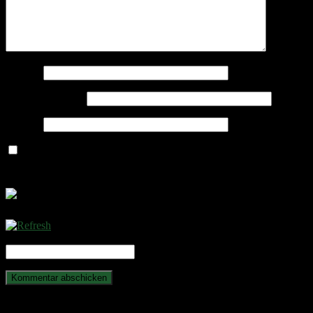
Name
*
E-Mail-Adresse
*
Website
Name, E-Mail-Adresse und Website in diesem Browser für
meinen nächsten Kommentar speichern.
CAPTCHA Code
*
Anstehende Veranstaltungen