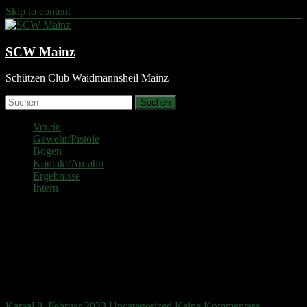
Skip to content
SCW Mainz
Schützen Club Waidmannsheil Mainz
Suchen
Verein
Gewehr/Pistole
Bogen
Kontakt/Anfahrt
Ergebnisse
Intern
KREISMEISTERSCHAFT
2023 – Bogenschießen Halle –
26./27.11.2022
Karaal
8. Februar 2023
Uncategorized
Keine Kommentare