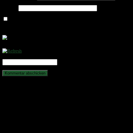
Website
Name, E-Mail-Adresse und Website in diesem Browser für
meinen nächsten Kommentar speichern.
CAPTCHA Code
*
Anstehende Veranstaltungen