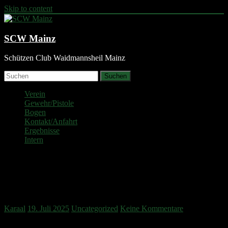
Skip to content
SCW Mainz
Schützen Club Waidmannsheil Mainz
Suchen
Verein
Gewehr/Pistole
Bogen
Kontakt/Anfahrt
Ergebnisse
Intern
Landesmeisterschaft Bogen im
Freien 2025 am 05.-06.07.2025
Karaal
19. Juli 2025
Uncategorized
Keine Kommentare