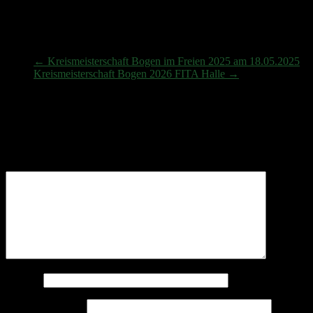
Herzlichen Glückwunsch zu den Top Leistungen
Landesmeisterschaft Bogen im Freien 2025 am 05.-06.07.2025
←
Kreismeisterschaft Bogen im Freien 2025 am 18.05.2025
Kreismeisterschaft Bogen 2026 FITA Halle
→
Schreibe einen Kommentar
Deine E-Mail-Adresse wird nicht veröffentlicht.
Erforderliche
Felder sind mit
*
markiert
Kommentar
*
Name
*
E-Mail-Adresse
*