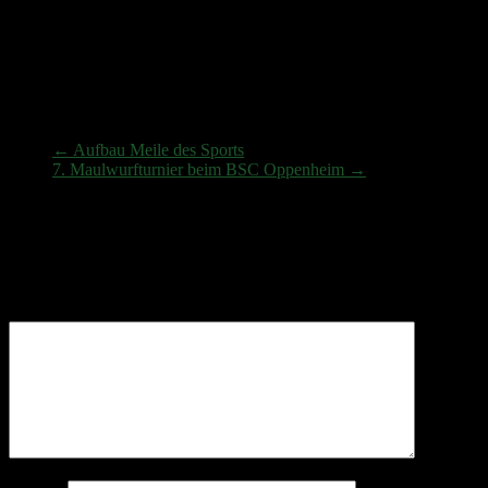
Besuchern unseren Sport etwas näher bringen konnten. Nach den
Feedback der Leute kamen wir gut an. In zwei Jahren wird das
nächste mal die Meile des Sports stattfinden und das, so nehme ich
doch an, mit uns.
Meile des Sports 2017
←
Aufbau Meile des Sports
7. Maulwurfturnier beim BSC Oppenheim
→
Schreibe einen Kommentar
Deine E-Mail-Adresse wird nicht veröffentlicht.
Erforderliche
Felder sind mit
*
markiert
Kommentar
*