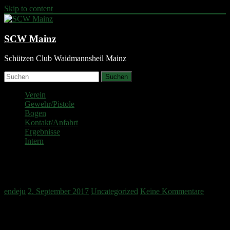
Skip to content
SCW Mainz
Schützen Club Waidmannsheil Mainz
Suchen
Verein
Gewehr/Pistole
Bogen
Kontakt/Anfahrt
Ergebnisse
Intern
Meile des Sports 2017
endeju
2. September 2017
Uncategorized
Keine Kommentare