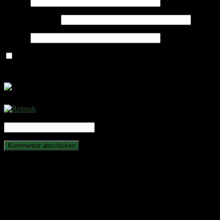
Name
*
E-Mail-Adresse
*
Website
Name, E-Mail-Adresse und Website in diesem Browser für
meinen nächsten Kommentar speichern.
CAPTCHA Code
*
Anstehende Veranstaltungen