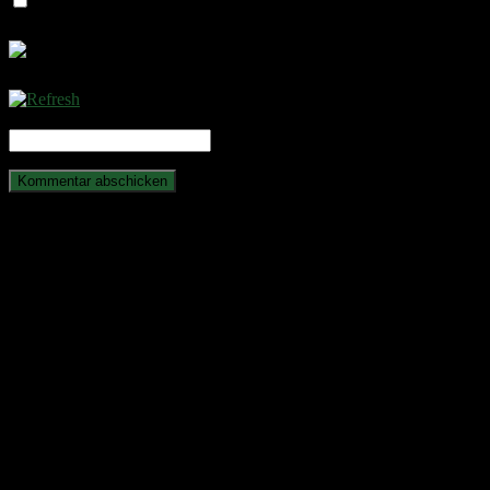
Name, E-Mail-Adresse und Website in diesem Browser für meine
CAPTCHA Code
*
Anstehende Veranstaltungen