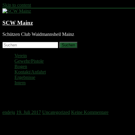
Skip to content
SCW Mainz
Schützen Club Waidmannsheil Mainz
Suchen
Verein
Gewehr/Pistole
Bogen
Kontakt/Anfahrt
Ergebnisse
Intern
Sommerpause für LG/LP
endeju
19. Juli 2017
Uncategorized
Keine Kommentare
vom 17.07. – 06.08.17
Nächster Trainingstag 07.08.17