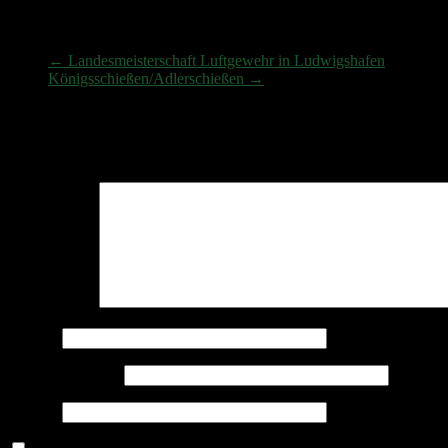
Sommerpause für LG/LP
←
Landesmeisterschaft Luftgewehr in Ludwigshafen
Königsschießen/Adlerschießen
→
Schreibe einen Kommentar
Deine E-Mail-Adresse wird nicht veröffentlicht.
Erforderliche Felder 
Kommentar
*
Name
*
E-Mail-Adresse
*
Website