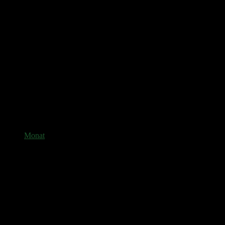
Monat