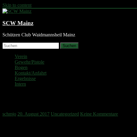
Skip to content
SCW Mainz
Schützen Club Waidmannsheil Mainz
Suchen
Verein
Gewehr/Pistole
Bogen
Kontakt/Anfahrt
Ergebnisse
Intern
Königsschießen
schmjo
20. August 2017
Uncategorized
Keine Kommentare
Der Wettbewerb läuft – für den ersten Flügel werden sehr viele Schüss