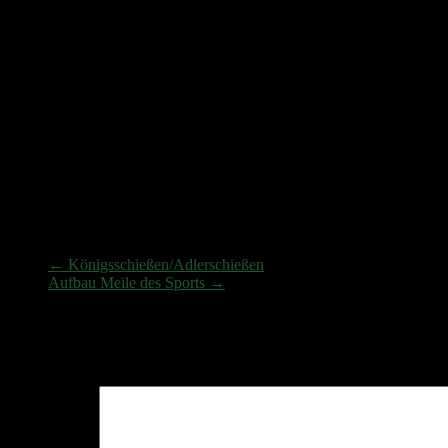
Auch um den zweiten Flügel wird heftig gekämpft. Nach 51 Schüssen 
Nun kommt der Kopf des Adlers. Die Spannung steigt. Schon sind 80 
Das neue Königshaus:
Königsschießen
←
Königsschießen/Adlerschießen
Aufbau Meile des Sports
→
Schreibe einen Kommentar
Deine E-Mail-Adresse wird nicht veröffentlicht.
Erforderliche Felder 