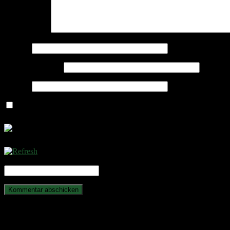
Kommentar
*
Name
*
E-Mail-Adresse
*
Website
Name, E-Mail-Adresse und Website in diesem Browser für meine
CAPTCHA Code
*
Anstehende Veranstaltungen