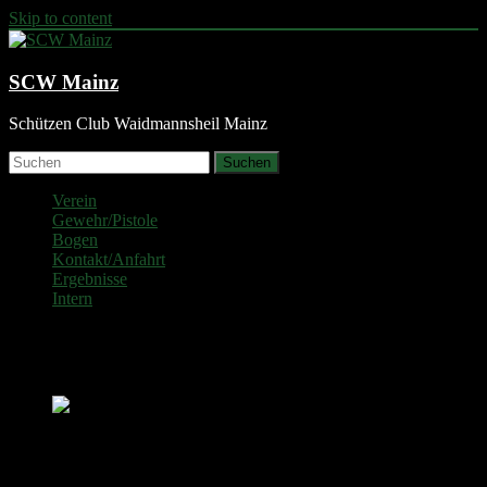
Skip to content
SCW Mainz
Schützen Club Waidmannsheil Mainz
Suchen
Verein
Gewehr/Pistole
Bogen
Kontakt/Anfahrt
Ergebnisse
Intern
: