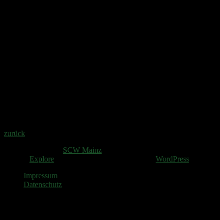
6.
C. Künz
T.Borries
K. Heß
1118
Jugend/w
1.
Künz
Chiara
98
92
95
94
379
Jun/w
6.
Borries
Tamara
90
93
92
89
364
Herren Alt
2.
Enders
Jürgen
95
97
94
95
381
Damen Alt
1.
Heß
Kerstin
91
95
93
96
375
zurück
Copyright © 2026
SCW Mainz
. All rights reserved.
Theme:
Explore
von ThemeGrill Präsentiert von
WordPress
.
Impressum
Datenschutz