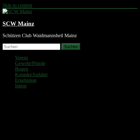
Skip to content
SCW Mainz
Schützen Club Waidmannsheil Mainz
Suchen
Verein
Gewehr/Pistole
Bogen
Kontakt/Anfahrt
Ergebnisse
Intern
Rheinhessenmeisterschaft 19
LG
Platz
Name
Serie
Gesamt
Mannschaft