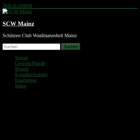
Skip to content
SCW Mainz
Schützen Club Waidmannsheil Mainz
Suchen
Verein
Gewehr/Pistole
Bogen
Kontakt/Anfahrt
Ergebnisse
Intern
Zimmerstutzen aufgelegt
Platz
Name
Serie
Gesamt
Senioren III m